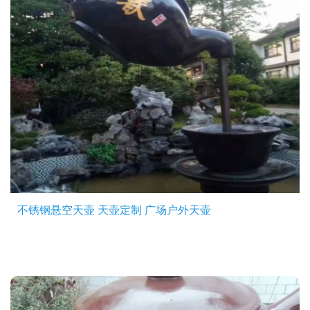
不锈钢悬空天壶 天壶定制 广场户外天壶