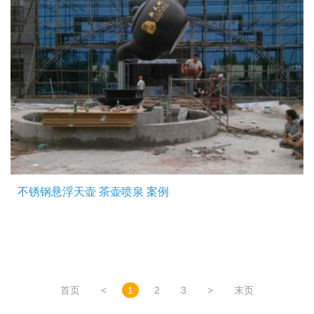
不锈钢悬浮天壶 茶壶喷泉 案例
首页
<
1
2
3
>
末页