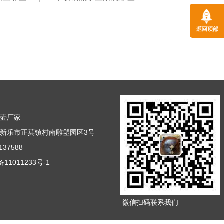
天壶厂家
新乐市正莫镇村南雕塑园区3号
37588
11011233号-1
微信扫码联系我们