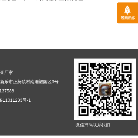
天壶厂家
新乐市正莫镇村南雕塑园区3号
37588
11011233号-1
微信扫码联系我们