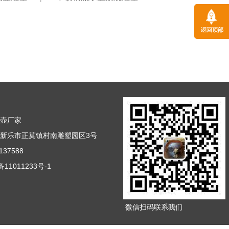
天壶厂家
新乐市正莫镇村南雕塑园区3号
37588
11011233号-1
微信扫码联系我们